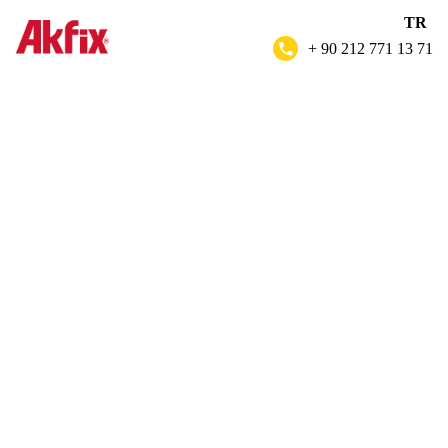
TR
+ 90 212 771 13 71
705
HIZLI
YAPIŞTIRICI