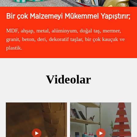
Bir çok Malzemeyi Mükemmel Yapıştırır;
MDF, ahşap, metal, alüminyum, doğal taş, mermer,
granit, beton, deri, dekoratif taşlar, bir çok kauçuk ve
plastik.
Videolar